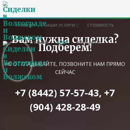
ГЛАВНАЯ
НАШИ УСЛУГИ
СТОИМОСТЬ
Вам нужна сиделка?
ОТЗЫВЫ
БЛОГ
КОНТАКТЫ
Подберем!
НЕ ОТКЛАДЫВАЙТЕ, ПОЗВОНИТЕ НАМ ПРЯМО
СЕЙЧАС
+7 (8442) 57-57-43
,
+7
(904) 428-28-49