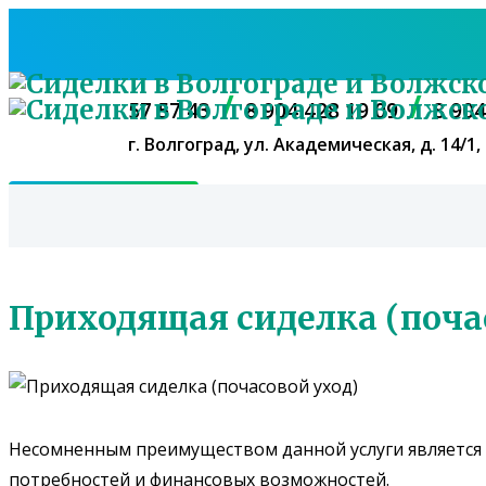
В НАШЕМ ПАТРОНАЖНОМ 
(СТАЦИОНАР) И НА ДОМ,
/
/
57 57 43
8 904 428 19 09
8 904
НАШЕМ ПАТРОНАЖНОМ АГЕН
г. Волгоград, ул. Академическая, д. 14/1,
С ПРОЖИВАНИЕМ ДЛЯ
НАЙТИ СИДЕЛКУ
Приходящая сиделка (поча
Несомненным преимуществом данной услуги является т
потребностей и финансовых возможностей.