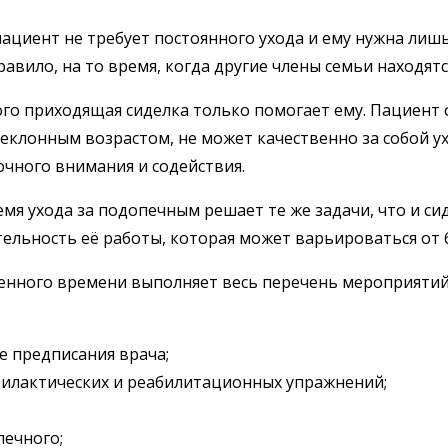
пациент не требует постоянного ухода и ему нужна ли
авило, на то время, когда другие члены семьи находятся
о приходящая сиделка только помогает ему. Пациент 
преклонным возрастом, не может качественно за собой у
очного внимания и содействия.
емя ухода за подопечным решает те же задачи, что и
си
ьность её работы, которая может варьироваться от 6 д
ленного времени выполняет весь перечень мероприятий
е предписания врача;
илактических и реабилитационных упражнений;
печного;