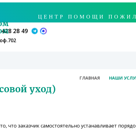
ЦЕНТРЕ ВЫ СМОЖЕТЕ: НАЙТИ И
ЦЕНТР ПОМОЩИ ПОЖИЛ
 НА ЧАС ИЛИ НА ДЕНЬ / СУТКИ
 428 28 49
ТСТВЕ МОЖНО НАНЯТЬ СИДЕЛК
 оф.702
 УХОДА ЗА БОЛЬНЫМ ИЛИ ПОЖ
СИДЕЛКИ ПРЕДОСТАВЛЯЮТС
ГЛАВНАЯ
НАШИ УСЛУ
совой уход)
о, что заказчик самостоятельно устанавливает порядо