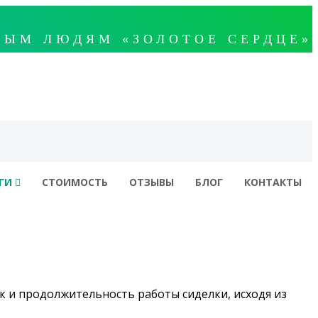
 НАНЯТЬ СИДЕЛКУ В БОЛЬНИЦУ
ЫМ ЛЮДЯМ «ЗОЛОТОЕ СЕРДЦЕ»
 БЕЗ ПОСРЕДНИКОВ. А ТАК ЖЕ В
У БЕЗ ПРОЖИВАНИЯ И СИДЕЛКУ
ИЛЫМ РОДСТВЕННИКОМ. УСЛУГИ
Я В ВОЛГОГРАДЕ И ВОЛЖСКОМ.
ГИ
СТОИМОСТЬ
ОТЗЫВЫ
БЛОГ
КОНТАКТЫ
к и продолжительность работы сиделки, исходя из