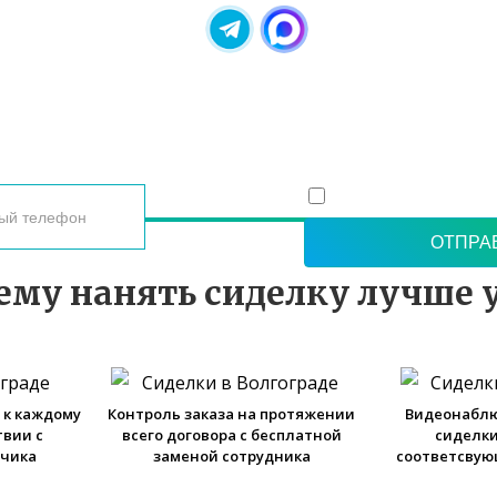
 ВАШИ КОНТАКТНЫЕ ДАННЫЕ, И МЫ ВАМ САМИ П
Согласие с политико
персональных данн
ему нанять сиделку лучше у
 к каждому
Контроль заказа на протяжении
Видеонаблю
твии с
всего договора с бесплатной
сиделки
зчика
заменой сотрудника
соответсвую