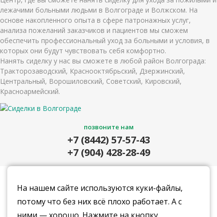
лежачими больными людьми в Волгограде и Волжском. На
основе накопленного опыта в сфере патронажных услуг,
анализа пожеланий заказчиков и пациентов мы сможем
обеспечить профессиональный уход за больными и условия, в
которых они будут чувствовать себя комфортно.
Нанять сиделку у нас вы сможете в любой район Волгограда:
Тракторозаводский, Краснооктябрьский, Дзержинский,
Центральный, Ворошиловский, Советский, Кировский,
Красноармейский.
позвоните нам
+7 (8442) 57-57-43
+7 (904) 428-28-49
приезжайте к нам в офис
г.Волгоград,
На нашем сайте используются куки-файлы,
ул. Академическая,
потому что без них всё плохо работает. А с
д. 14/1, оф.702
ними — хорошо. Нажмите на кнопку